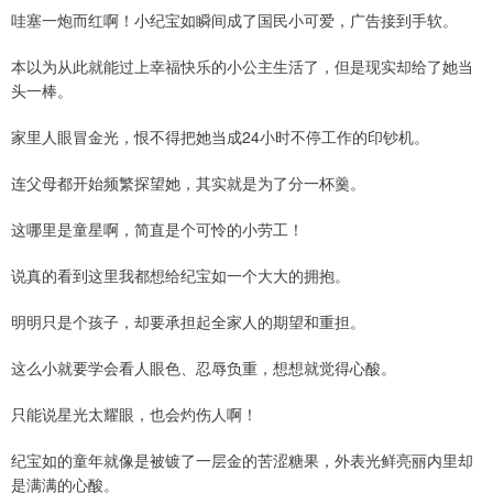
哇塞一炮而红啊！小纪宝如瞬间成了国民小可爱，广告接到手软。
本以为从此就能过上幸福快乐的小公主生活了，但是现实却给了她当
头一棒。
家里人眼冒金光，恨不得把她当成24小时不停工作的印钞机。
连父母都开始频繁探望她，其实就是为了分一杯羹。
这哪里是童星啊，简直是个可怜的小劳工！
说真的看到这里我都想给纪宝如一个大大的拥抱。
明明只是个孩子，却要承担起全家人的期望和重担。
这么小就要学会看人眼色、忍辱负重，想想就觉得心酸。
只能说星光太耀眼，也会灼伤人啊！
纪宝如的童年就像是被镀了一层金的苦涩糖果，外表光鲜亮丽内里却
是满满的心酸。