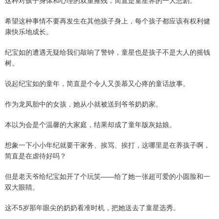
这种对孩子身体和心理的双重摧残，简直是童星界的一大悲剧。
希望这种事情不要再发生在其他孩子身上，每个孩子都应该有权利健
康快乐地成长。
纪宝如的遭遇无疑给我们敲响了警钟，童星也是孩子不是大人的摇钱
树。
说起纪宝如的童年，简直是个令人又羡慕又心疼的童话故事。
作为龙凤胎中的女孩，她从小就被送到爷爷奶奶家。
本以为会是个温馨的大家庭，结果却成了童年版灰姑娘。
想象一下小小年纪就要干家务、挨骂、挨打，这哪里是在养孩子啊，
简直是在虐待好吗？
但是老天爷给纪宝如开了个玩笑——给了她一张超可爱的小圆脸和一
双大眼睛。
这不5岁那年眼尖的奶奶看准时机，把她送去了童星选秀。