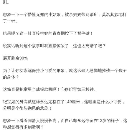
剧。
想象一下一个懵懂无知的小姑娘，被亲奶奶带到诊所，莫名其妙地打
了一针。
结果呢？这一针直接把她的青春期按下了暂停键！
说实话听到这个故事时我直接惊呆了，这也太离谱了吧？
展开剩余90%
为了让孙女永远保持小可爱的形象，就这么肆无忌惮地摧残一个孩子
的身体？
这简直是把童星当成提款机啊！心疼纪宝如三秒钟。
纪宝如的身高就这样永远定格在了149厘米，这哪里是什么小可爱，
分明是个彻头彻尾的悲剧！
想象一下看着同龄人慢慢长高，而自己却永远停留在13岁的样子，这
种感觉得有多崩溃啊？