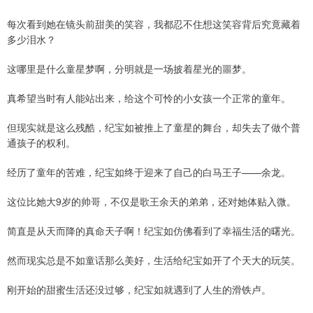
每次看到她在镜头前甜美的笑容，我都忍不住想这笑容背后究竟藏着
多少泪水？
这哪里是什么童星梦啊，分明就是一场披着星光的噩梦。
真希望当时有人能站出来，给这个可怜的小女孩一个正常的童年。
但现实就是这么残酷，纪宝如被推上了童星的舞台，却失去了做个普
通孩子的权利。
经历了童年的苦难，纪宝如终于迎来了自己的白马王子——余龙。
这位比她大9岁的帅哥，不仅是歌王余天的弟弟，还对她体贴入微。
简直是从天而降的真命天子啊！纪宝如仿佛看到了幸福生活的曙光。
然而现实总是不如童话那么美好，生活给纪宝如开了个天大的玩笑。
刚开始的甜蜜生活还没过够，纪宝如就遇到了人生的滑铁卢。