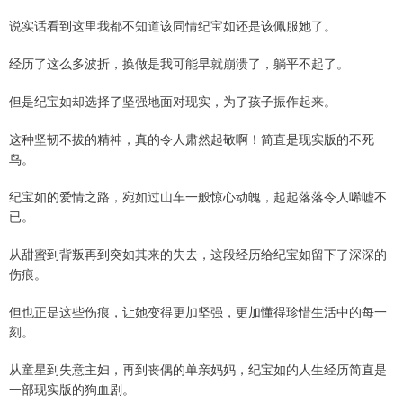
说实话看到这里我都不知道该同情纪宝如还是该佩服她了。
经历了这么多波折，换做是我可能早就崩溃了，躺平不起了。
但是纪宝如却选择了坚强地面对现实，为了孩子振作起来。
这种坚韧不拔的精神，真的令人肃然起敬啊！简直是现实版的不死
鸟。
纪宝如的爱情之路，宛如过山车一般惊心动魄，起起落落令人唏嘘不
已。
从甜蜜到背叛再到突如其来的失去，这段经历给纪宝如留下了深深的
伤痕。
但也正是这些伤痕，让她变得更加坚强，更加懂得珍惜生活中的每一
刻。
从童星到失意主妇，再到丧偶的单亲妈妈，纪宝如的人生经历简直是
一部现实版的狗血剧。