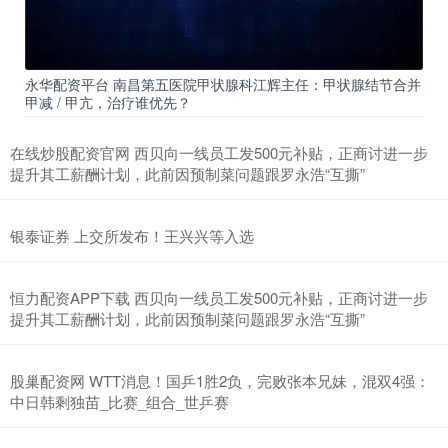
永华配资平台 南昌第五医院甲状腺科江辉主任：甲状腺结节合并
甲减 / 甲亢，治疗谁优先？
在线炒股配资官网 西贝向一线员工发500元补贴，正商讨进一步
提升其工薪酬计划，此前因预制菜问题跟罗永浩“互撕”
银泰证券 上交所发布！王兴兴等入选
恒力配资APP下载 西贝向一线员工发500元补贴，正商讨进一步
提升其工薪酬计划，此前因预制菜问题跟罗永浩“互撕”
股巢配资网 WTT消息！国乒1胜2负，完败张本兄妹，混双4强：
中日韩剩独苗_比赛_组合_世乒赛