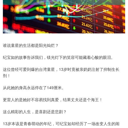
谁说童星的生活都是阳光灿烂？
纪宝如的故事告诉我们，镁光灯下的笑容可能藏着心酸的眼泪。
这位曾经可爱到爆的台湾童星，13岁时竟被亲奶奶注射了抑制生长
剂！
从此她的身高永远停在了149厘米。
更雷人的是她好不容易找到真爱，结果丈夫还是个海王！
这么精彩的人生，是喜剧还是悲剧？
13岁本该是青春萌动的年纪，可纪宝如却经历了一场改变人生的闹