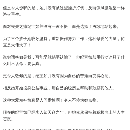
但是令人惊叹的是，她并没有被这些挫折打倒，反而像凤凰涅槃一样
浴火重生。
面对丧夫之痛纪宝如并没有一蹶不振，而是选择了勇敢地站起来。
为了三个孩子她咬牙坚持，重新振作努力工作，这种母爱的力量，简
直是太伟大了！
说实话换做是我，可能早就躺平认输了，但纪宝如却用行动诠释了什
么叫不认命，要认真。
更令人敬佩的是，纪宝如并没有因为自己的苦难而变得心硬。
相反她开始投身公益事业，用自己的经历去帮助和鼓励其他人。
这种大爱精神简直是人间楷模啊！令人不停为她点赞。
现在的纪宝如已经步入知天命之年，但她依然保持着积极向上的人生
态度。