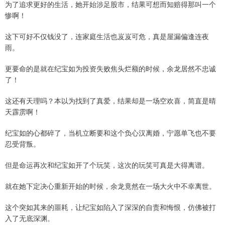
为了追求更好的生活，她开始涉足股市，结果可想而知赔得那叫一个
惨啊！
这下可好不仅钱没了，连家庭生活也岌岌可危，真是屋漏偏逢连夜
雨。
更要命的是就在纪宝如为投资失败焦头烂额的时候，余龙居然不忠诚
了！
这还有天理吗？本以为找到了真爱，结果却是一场空欢喜，简直是晴
天霹雳啊！
纪宝如的心都碎了，当机立断要和这个负心汉离婚，宁愿单飞也不要
忍受背叛。
但是命运再次和纪宝如开了个玩笑，这次的玩笑可真是大得离谱。
就在她下定决心重新开始的时候，余龙竟然在一场大火中不幸离世。
这个突如其来的噩耗，让纪宝如陷入了深深的自责和悔恨，仿佛被打
入了无底深渊。