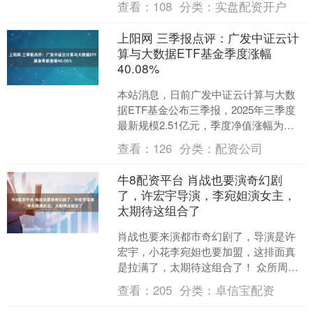
查看：
108
分类：
实盘配资开户
标....
上阳网 三季报点评：广发中证云计
算与大数据ETF基金季度涨幅
40.08%
本站消息，日前广发中证云计算与大数
据ETF基金公布三季报，2025年三季度
最新规模2.51亿元，季度净值涨幅为
40.08%。 从业绩表现来看，广发中证云
查看：
126
分类：
配资公司
计算与大....
牛8配资平台 肖战也要演奇幻剧
了，许宏宇导演，李宛妲演女主，
太期待这组合了
肖战也要来演都市奇幻剧了，导演是许
宏宇，小花李宛妲也要加盟，这排面真
是拉满了，太期待这组合了！ 众所周
知，肖战是目前新生代男演员里的佼佼
查看：
205
分类：
卓信宝配资
者！出众的颜值加上越来越....