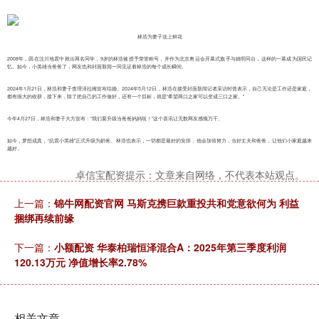
林浩为妻子送上鲜花
2008年，因在汶川地震中救出两名同学，9岁的林浩被授予荣誉称号，并作为北京奥运会开幕式旗手与姚明同台，这样的一幕成为国民记
忆。如今，小英雄当爸爸了，网友也和封面新闻一同见证着林浩的每个成长瞬间。
2024年1月21日，林浩和妻子查理泽拉姆宣布结婚。2024年5月12日，林浩在接受封面新闻记者采访时曾表示，自己无论是工作还是家庭，
都有很大的收获，接下来，除了把自己的工作做好，还有一个目标，就是“希望两口之家可以变成三口之家。”
今年4月27日，林浩和妻子大方宣布：“我们要升级当爸爸妈妈啦！”这个喜讯让无数网友感慨万千。
如今，梦想成真，“抗震小英雄”正式升级为奶爸。林浩也表示，一切都是最好的安排，他会加倍努力，当好丈夫和爸爸，让他们小家庭越来
越好。
卓信宝配资提示：文章来自网络，不代表本站观点。
上一篇：
锦牛网配资官网 马斯克携巨款重投共和党意欲何为 利益
捆绑再续前缘
下一篇：
小额配资 华泰柏瑞恒泽混合A：2025年第三季度利润
120.13万元 净值增长率2.78%
相关文章