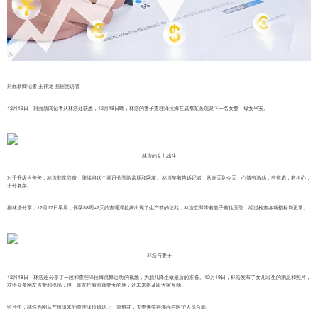
封面新闻记者 王祥龙 图据受访者
12月19日，封面新闻记者从林浩处获悉，12月18日晚，林浩的妻子查理泽拉姆在成都某医院诞下一名女婴，母女平安。
林浩的女儿出生
对于升级当爸爸，林浩非常兴奋，陆续将这个喜讯分享给亲朋和网友。林浩笑着告诉记者，从昨天到今天，心情有激动，有焦虑，有担心，
十分复杂。
据林浩分享，12月17日早晨，怀孕38周+2天的查理泽拉姆出现了生产前的征兆，林浩立即带着妻子前往医院，经过检查各项指标均正常。
林浩与妻子
12月18日，林浩还分享了一段和查理泽拉姆跳舞运动的视频，为胎儿降生做最后的准备。12月19日，林浩发布了女儿出生的消息和照片，
获得众多网友点赞和祝福，但一直在忙着照顾妻女的他，还未来得及跟大家互动。
照片中，林浩为刚从产房出来的查理泽拉姆送上一束鲜花，夫妻俩笑容满面与医护人员合影。