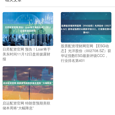
股票配资理财网官网 【ESG动
日昇配资官网 预告！Loar将于
态】光洋股份（002708.SZ）获
美东时间11月12日盘前披露财
华证指数ESG最新评级CCC，
报
行业排名第401
启运配资官网 特朗普预期美联
储本周将“大幅降息”