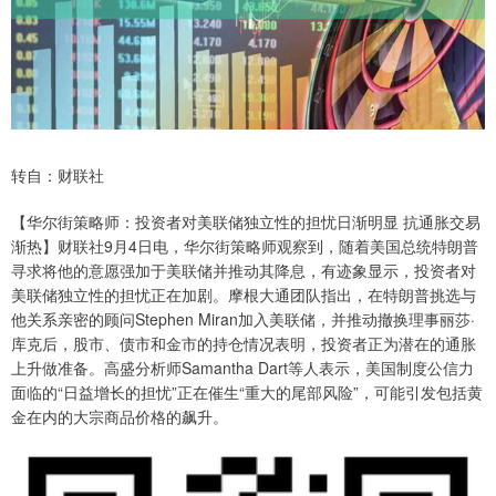
转自：财联社
【华尔街策略师：投资者对美联储独立性的担忧日渐明显 抗通胀交易
渐热】财联社9月4日电，华尔街策略师观察到，随着美国总统特朗普
寻求将他的意愿强加于美联储并推动其降息，有迹象显示，投资者对
美联储独立性的担忧正在加剧。摩根大通团队指出，在特朗普挑选与
他关系亲密的顾问Stephen Miran加入美联储，并推动撤换理事丽莎·
库克后，股市、债市和金市的持仓情况表明，投资者正为潜在的通胀
上升做准备。高盛分析师Samantha Dart等人表示，美国制度公信力
面临的“日益增长的担忧”正在催生“重大的尾部风险”，可能引发包括黄
金在内的大宗商品价格的飙升。