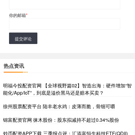
你的邮箱
*
提交评论
热点资讯
明福今投配资官网 【全球视野篇02】智造出海：硬件增加“智
能化/App/IoT”，到底是溢价黑马还是赔本买卖？
徐州股票配资平台 陆丰老水鸡：皮薄而脆，骨细可嚼
锦富配资官网 徕木股份：股东拟减持不超过0.34%股份
炒币配资APP下载 三季报点评：汇添富恒生科技ETF(QDII)