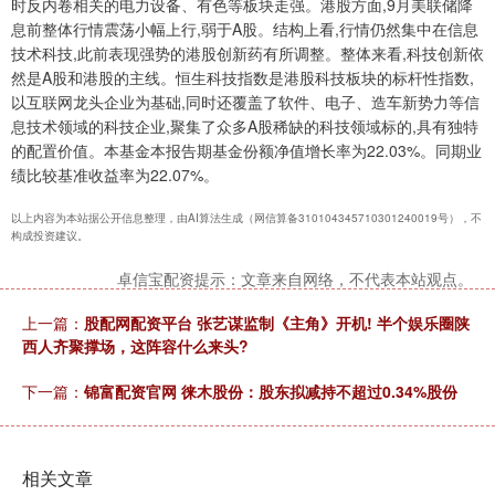
时反内卷相关的电力设备、有色等板块走强。港股方面,9月美联储降
息前整体行情震荡小幅上行,弱于A股。结构上看,行情仍然集中在信息
技术科技,此前表现强势的港股创新药有所调整。整体来看,科技创新依
然是A股和港股的主线。恒生科技指数是港股科技板块的标杆性指数,
以互联网龙头企业为基础,同时还覆盖了软件、电子、造车新势力等信
息技术领域的科技企业,聚集了众多A股稀缺的科技领域标的,具有独特
的配置价值。本基金本报告期基金份额净值增长率为22.03%。同期业
绩比较基准收益率为22.07%。
以上内容为本站据公开信息整理，由AI算法生成（网信算备310104345710301240019号），不
构成投资建议。
卓信宝配资提示：文章来自网络，不代表本站观点。
上一篇：
股配网配资平台 张艺谋监制《主角》开机! 半个娱乐圈陕
西人齐聚撑场，这阵容什么来头?
下一篇：
锦富配资官网 徕木股份：股东拟减持不超过0.34%股份
相关文章