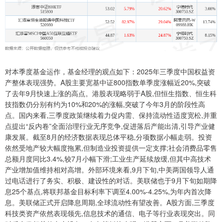
对本季度基金运作，基金经理的观点如下：2025年三季度中国权益资
产整体表现强势。A股主要宽基中证800指数单季度涨幅近20%,突破
了去年9月快速上涨的高点。港股表现略弱于A股,但恒生指数、恒生科
技指数仍分别有约为10%和20%的涨幅,突破了今年3月的阶段性高
点。国内来看,三季度政策继续着力促内需、保持流动性适度宽松,并重
点提出“反内卷”全面治理行业无序竞争,促进落后产能出清,引导产业健
康发展。截至8月的经济数据表现总体平稳,分项数据小幅走弱。投资
依然受地产较大幅度拖累,但制造业投资提供一定支撑;社会消费品零售
总额月度同比3.4%,较7月小幅下滑;工业生产延续放缓,但其中高技术
产业增加值维持相对高增。外部环境来看,9月下旬,中美两国领导人通
过电话进行了务实、积极、建设性的对话。美联储也于9月下旬如期降
息25个基点,将联邦基金目标利率下调至4.00%-4.25%,为年内首次降
息。美联储正式开启降息周期,全球流动性有望改善。A股方面,三季度
科技类资产依然表现领先,信息技术的通信、电子等行业表现突出。同