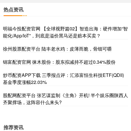
热点资讯
明福今投配资官网 【全球视野篇02】智造出海：硬件增加“智
能化/App/IoT”，到底是溢价黑马还是赔本买卖？
徐州股票配资平台 陆丰老水鸡：皮薄而脆，骨细可嚼
锦富配资官网 徕木股份：股东拟减持不超过0.34%股份
炒币配资APP下载 三季报点评：汇添富恒生科技ETF(QDII)
基金季度涨幅22.03%
股配网配资平台 张艺谋监制《主角》开机! 半个娱乐圈陕西人
齐聚撑场，这阵容什么来头?
推荐资讯