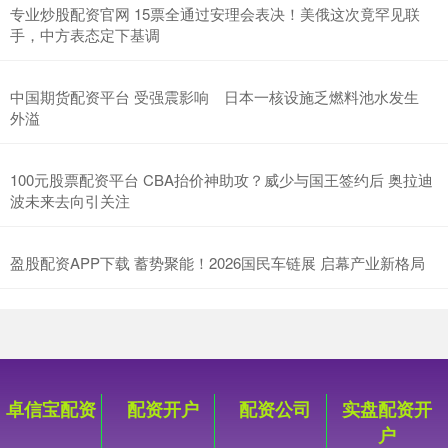
专业炒股配资官网 15票全通过安理会表决！美俄这次竟罕见联
手，中方表态定下基调
中国期货配资平台 受强震影响 日本一核设施乏燃料池水发生
外溢
100元股票配资平台 CBA抬价神助攻？威少与国王签约后 奥拉迪
波未来去向引关注
盈股配资APP下载 蓄势聚能！2026国民车链展 启幕产业新格局
卓信宝配资
配资开户
配资公司
实盘配资开
户