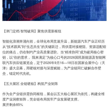
【津门定档·智驾破局】聚焦供需新枢纽
智能化浪潮奔涌向前，全球化布局竞速升温，新能源汽车产业正经历
从“技术跟风”到“生态共生”的关键跃迁，而供需对接梗阻、资源适配错
位的痛点，仍在制约产业高质量进阶。当“精准协同”成为破局核心密
钥，以“你的需求， 我来满足”为核心口号的2026国民新能源及智能网
联汽车供应链展览会，定于2026年9月16—18日在国家会展中心（天
津）盛大启幕，用硬核对接与深度赋能，为产业链同仁破解合作壁
垒，锚定时代先机。
【五大展区·全链硬核】构筑产业矩阵
作为全产业链供需协同枢纽，展会以五大核心展区为依托，构建全维
度产业洞察矩阵，凭全链布局筑牢产业发展硬支撑。
展开剩余85%