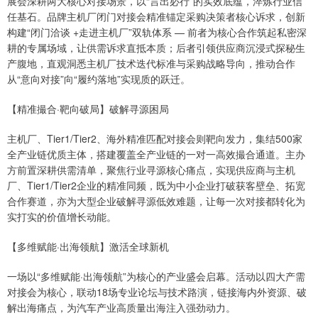
展会深耕两大核心对接场景，以“言出必行”的实效底蕴，淬炼行业信
任基石。品牌主机厂闭门对接会精准锚定采购决策者核心诉求，创新
构建“闭门洽谈 +走进主机厂”双轨体系 — 前者为核心合作筑起私密深
耕的专属场域，让供需诉求直抵本质；后者引领供应商沉浸式探秘生
产腹地，直观洞悉主机厂技术迭代标准与采购战略导向，推动合作
从“意向对接”向“履约落地”实现质的跃迁。
【精准撮合·靶向破局】破解寻源困局
主机厂、Tier1/Tier2、海外精准匹配对接会则靶向发力，集结500家
全产业链优质主体，搭建覆盖全产业链的一对一高效撮合通道。主办
方前置深耕供需清单，聚焦行业寻源核心痛点，实现供应商与主机
厂、Tier1/Tier2企业的精准同频，既为中小企业打破获客壁垒、拓宽
合作赛道，亦为大型企业破解寻源低效难题，让每一次对接都转化为
实打实的价值增长动能。
【多维赋能·出海领航】激活全球新机
一场以“多维赋能·出海领航”为核心的产业盛会启幕。活动以四大产需
对接会为核心，联动18场专业论坛与技术路演，链接海内外资源、破
解出海痛点，为汽车产业高质量出海注入强劲动力。