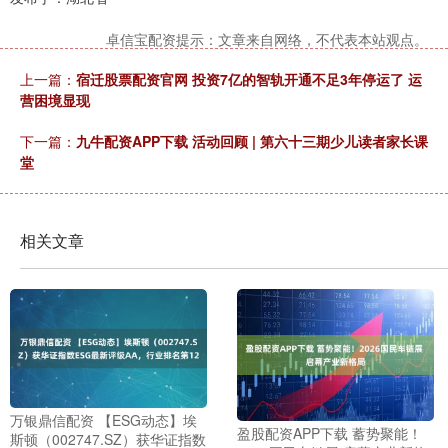
卓信宝配资提示：文章来自网络，不代表本站观点。
上一篇：
宿迁股票配资官网 投资7亿的智轨开通不足3年停运了 运
营困境显现
下一篇：
九牛配资APP下载 活动回顾 | 第六十三期少儿读者家长课
堂
相关文章
万银鼎信配资 【ESG动态】埃
盈股配资APP下载 蓄势聚能！
斯顿（002747.SZ）获华证指数