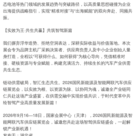
态电池等热门领域的发展趋势与突破路径，以高质量思想碰撞为企业
出海提供战略指引，实现“精准对接”与“出海赋能”的双向奔赴、同频共
振。
【实效为王·共生共赢】共筑智驾新篇
我们摒弃浮华造势、拒绝空洞表达，深耕实际收益与价值落地。本次
展会专为品牌主机厂采购决策者、供应商负责人及中小企业创始人量
身打造，全程以“可获得什么、如何获得”为核心导向，凭借精准对
接、硬核资源与专业赋能，构建充满活力、持续生长的汽车产业供需
共生生态。
链动供需破局，智汇生态共生。2026国民新能源及智能网联汽车供应
链展览会，以实效为根、以资源为脉、以协同为魂，诚邀全产业链同
仁共赴这场产业盛宴，在供需交融中实现价值共识，于时代变革中共
绘智驾产业高质量发展新篇！
2026年9月16—18日，国家会展中心（天津），2026国民新能源及智
能网联汽车供应链展览会，诚邀您共赴这场智驾供应链盛会，一起解
锁产业新机遇！
发布于：湖北省