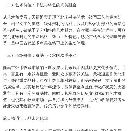
（二）艺术价值：书法与铸艺的完美融合
从艺术角度看，天禧通宝展现了北宋书法艺术与铸币工艺的完美结
合。楷书文字的美感、钱体形制的古朴，以及历经岁月形成的自然包
浆与锈色，都赋予了它独特的艺术魅力。在收藏与鉴赏过程中，可欣
赏到北宋时期的书法风格、铸币工艺特色，感受古代艺术的韵味与传
承，是中国古代艺术审美在钱币上的生动体现。
（三）市场价值：稀缺与传承的双重驱动
随着古钱币收藏市场的不断发展，北宋钱币因其历史文化价值高、品
类丰富且有一定的存世量，受到众多藏家的关注。天禧通宝作为北宋
年号钱的重要品种，虽存世数量相对较多，但品相完好、文字清晰的
仍属难得。尤其是历经千年流传，能保存至今且保持较好状态的天禧
通宝，具有一定的稀缺性。同时，其承载的历史文化内涵和艺术价
值，也使其在收藏市场中具备持续的升值潜力，是钱币收藏爱好者构
建北宋钱币收藏体系、传承历史文化的优质选择。
藏天禧通宝，品宋时风华
上述藏品均为王先生本人亲自实物拍摄（非专业拍摄，实物更为清