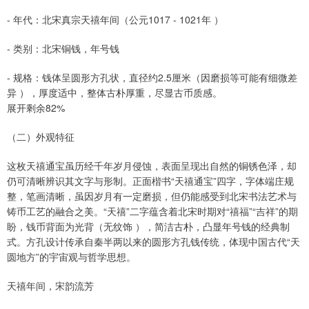
- 年代：北宋真宗天禧年间（公元1017 - 1021年 ）
- 类别：北宋铜钱，年号钱
- 规格：钱体呈圆形方孔状，直径约2.5厘米（因磨损等可能有细微差
异 ），厚度适中，整体古朴厚重，尽显古币质感。
展开剩余82%
（二）外观特征
这枚天禧通宝虽历经千年岁月侵蚀，表面呈现出自然的铜锈色泽，却
仍可清晰辨识其文字与形制。正面楷书“天禧通宝”四字，字体端庄规
整，笔画清晰，虽因岁月有一定磨损，但仍能感受到北宋书法艺术与
铸币工艺的融合之美。“天禧”二字蕴含着北宋时期对“禧福”“吉祥”的期
盼，钱币背面为光背（无纹饰 ），简洁古朴，凸显年号钱的经典制
式。方孔设计传承自秦半两以来的圆形方孔钱传统，体现中国古代“天
圆地方”的宇宙观与哲学思想。
天禧年间，宋韵流芳