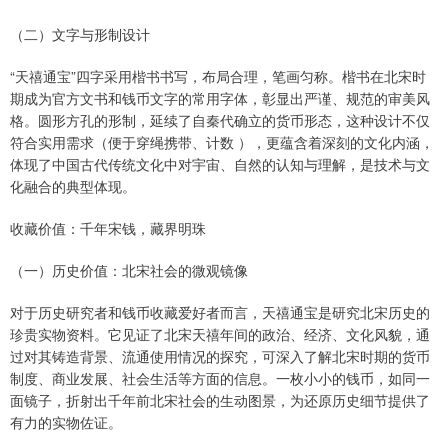
（二）文字与形制设计
“天禧通宝”四字采用楷书书写，布局合理，笔画匀称。楷书在北宋时
期成为官方文书和钱币文字的常用字体，彰显出严谨、规范的审美风
格。圆形方孔的形制，延续了自秦代确立的货币形态，这种设计不仅
符合实用需求（便于穿绳携带、计数 ），更蕴含着深刻的文化内涵，
体现了中国古代传统文化中对宇宙、自然的认知与理解，是技术与文
化融合的典型体现。
收藏价值：千年宋钱，藏界明珠
（一）历史价值：北宋社会的微观镜像
对于历史研究者和钱币收藏爱好者而言，天禧通宝是研究北宋历史的
珍贵实物资料。它见证了北宋天禧年间的政治、经济、文化风貌，通
过对其铸造背景、流通使用情况的探究，可深入了解北宋时期的货币
制度、商业发展、社会生活等方面的信息。一枚小小的钱币，如同一
面镜子，折射出千年前北宋社会的生动图景，为还原历史细节提供了
有力的实物佐证。