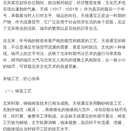
北宋真宗赵恒在位期间，政治相对稳定，经济繁荣发展，文化艺术也
呈现出蓬勃的气象。天禧（1017 - 1021年 ）作为真宗的最后一个年
号，承载着当时人们对太平、福运的向往。天禧通宝正是这一时期的
产物，作为流通货币，它广泛应用于社会经济生活的各个层面，见证
了北宋商业的活跃、城市的繁荣以及百姓的日常生活。
在北宋，年号钱的铸造有着严格的规范和精湛的工艺。天禧通宝的铸
造，不仅是满足市场货币流通的需要，更是当时政治、文化的一种体
现。钱币上的文字书法，反映了北宋时期书法艺术的盛行与审美取
向，楷书的端庄大气与北宋文人崇尚的儒雅之风相契合，从一枚小小
的钱币，可管窥北宋文化艺术的昌盛景象。
宋钱工艺，匠心传承
（一）铸造工艺
北宋时期，铜钱铸造技术已相当成熟。天禧通宝采用翻砂铸造工艺，
先制作钱范（模具 ），再将熔化的铜液倒入范中，冷却后取出钱币毛
坯，经打磨、修整等工序制成。从这枚天禧通宝的外观可看出，铸造
工艺较为精细，文字轮廓清晰，钱体规整，虽历经千年流通、埋藏，
仍能体现出当时铸币工匠的技艺水平。