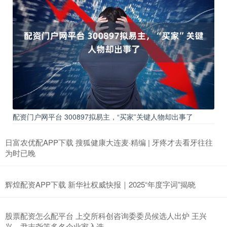
配资门户网平台 300897拟易主，“买家”关键人物却出事了
日富农优配APP下载 搜狐健康大连麦·精编 | 牙疼才去看牙往往
为时已晚
辉煌配资APP下载 新华社权威快报｜2025“年度字词”揭晓
股票配资怎么配平台 上交所科创咨询委委员候选人出炉 王兴
兴、尹志尧等多名企业家入选