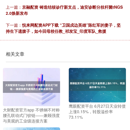
上一篇：
京融配资 铸造结核诊疗新支点，迪安诊断分枝杆菌tNGS
2.0焕新发布
下一篇：
悦来网配资APP下载 “卫国戍边英雄”陈红军的妻子，坚
持生下遗腹子，如今回母校任教_祁发宝_印度军队_救援
相关文章
鹰眼配资平台 6月27日天业转债
大财配资官方app 不锈钢不对称
上涨0.15%，转股溢价率
腰孔联动式门铰链——兼顾强度
73.11%
与美观的工业级连接方案