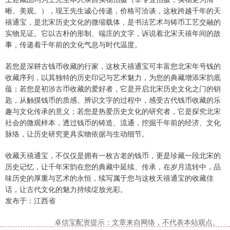
晰、美观。），现王先生诚心传递，价格可洽谈，这枚跨越千年的天
禧通宝，是北宋历史文化的微缩载体，是书法艺术与铸币工艺交融的
实物见证。它以古朴的形制、端庄的文字，诉说着北宋天禧年间的故
事，传递着千年前的文化气息与时代温度。
若您是深耕古钱币收藏的行家，这枚天禧通宝可丰富您北宋年号钱的
收藏序列，以其独特的历史印记与艺术魅力，为您的典藏增添宋韵底
蕴；若您是初涉古币收藏的爱好者，它是开启北宋历史文化之门的钥
匙，从触摸钱币的质感、辨识文字的过程中，感受古代钱币收藏的乐
趣与文化传承的意义；若您是热爱历史文化的研究者，它是探究北宋
社会的微观样本，透过钱币的铸造、流通，挖掘千年前的经济、文化
脉络，让历史研究更具实物依据与生动细节。
收藏天禧通宝，不仅仅是拥有一枚古老的钱币，更是珍藏一段北宋的
历史记忆，让千年宋韵在您的典藏中延续、传承，在岁月流转中，品
味历史的厚重与艺术的永恒，续写属于您与这枚天禧通宝的收藏佳
话，让古代文化的魅力持续绽放光彩。
发布于：江西省
卓信宝配资提示：文章来自网络，不代表本站观点。