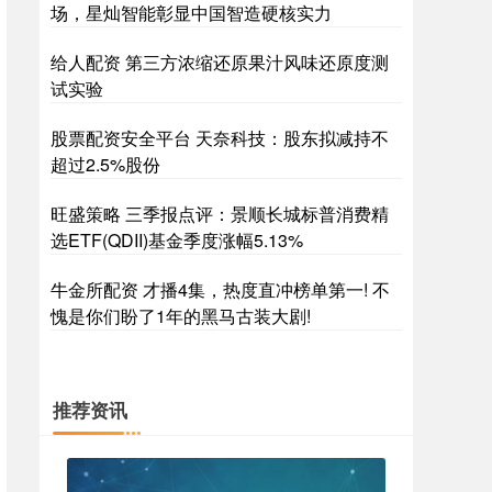
场，星灿智能彰显中国智造硬核实力
给人配资 第三方浓缩还原果汁风味还原度测
试实验
股票配资安全平台 天奈科技：股东拟减持不
超过2.5%股份
旺盛策略 三季报点评：景顺长城标普消费精
选ETF(QDII)基金季度涨幅5.13%
牛金所配资 才播4集，热度直冲榜单第一! 不
愧是你们盼了1年的黑马古装大剧!
推荐资讯