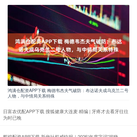
鸿满仓配资APP下载 梅德韦杰夫气破防：布达诺夫成乌克兰二号
人物，与中情局关系特殊
日富农优配APP下载 搜狐健康大连麦·精编 | 牙疼才去看牙往往
为时已晚
辉煌配资APP下载 新华社权威快报｜2025“年度字词”揭晓