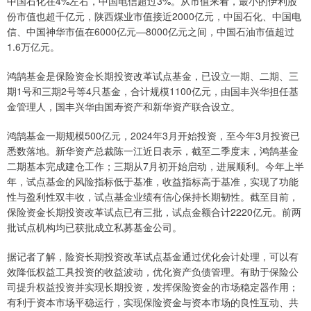
中国石化在4%左右，中国电信超过3%。从市值来看，最小的伊利股
份市值也超千亿元，陕西煤业市值接近2000亿元，中国石化、中国电
信、中国神华市值在6000亿元—8000亿元之间，中国石油市值超过
1.6万亿元。
鸿鹄基金是保险资金长期投资改革试点基金，已设立一期、二期、三
期1号和三期2号等4只基金，合计规模1100亿元，由国丰兴华担任基
金管理人，国丰兴华由国寿资产和新华资产联合设立。
鸿鹄基金一期规模500亿元，2024年3月开始投资，至今年3月投资已
悉数落地。新华资产总裁陈一江近日表示，截至二季度末，鸿鹄基金
二期基本完成建仓工作；三期从7月初开始启动，进展顺利。今年上半
年，试点基金的风险指标低于基准，收益指标高于基准，实现了功能
性与盈利性双丰收，试点基金业绩有信心保持长期韧性。截至目前，
保险资金长期投资改革试点已有三批，试点金额合计2220亿元。前两
批试点机构均已获批成立私募基金公司。
据记者了解，险资长期投资改革试点基金通过优化会计处理，可以有
效降低权益工具投资的收益波动，优化资产负债管理。有助于保险公
司提升权益投资并实现长期投资，发挥保险资金的市场稳定器作用；
有利于资本市场平稳运行，实现保险资金与资本市场的良性互动、共