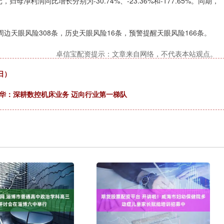
亿元，归母净利润同比增长分别为-30.74%、-23.36%和-177.65%。同期，
边天眼风险308条，历史天眼风险16条，预警提醒天眼风险166条。
卓信宝配资提示：文章来自网络，不代表本站观点。
日）
修华：深耕数控机床业务 迈向行业第一梯队