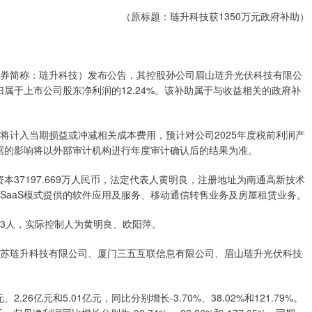
（原标题：琏升科技获1350万元政府补助）
1，证券简称：琏升科技）发布公告，其控股孙公司眉山琏升光伏科技有限公
归属于上市公司股东净利润的12.24%。该补助属于与收益相关的政府补
将计入当期损益或冲减相关成本费用，预计对公司2025年度税前利润产
数据的影响将以外部审计机构进行年度审计确认后的结果为准。
资本37197.669万人民币，法定代表人黄明良，注册地址为南通高新技术
SaaS模式提供的软件应用及服务、移动通信转售业务及房屋租赁业务。
23人，实际控制人为黄明良、欧阳萍。
江苏琏升科技有限公司、厦门三五互联信息有限公司、眉山琏升光伏科技
.26亿元和5.01亿元，同比分别增长-3.70%、38.02%和121.79%。