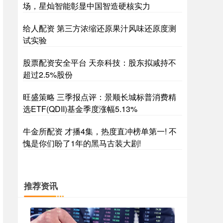
场，星灿智能彰显中国智造硬核实力
给人配资 第三方浓缩还原果汁风味还原度测
试实验
股票配资安全平台 天奈科技：股东拟减持不
超过2.5%股份
旺盛策略 三季报点评：景顺长城标普消费精
选ETF(QDII)基金季度涨幅5.13%
牛金所配资 才播4集，热度直冲榜单第一! 不
愧是你们盼了1年的黑马古装大剧!
推荐资讯