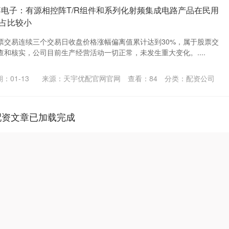
博电子：有源相控阵T/R组件和系列化射频集成电路产品在民用
占比较小
票交易连续三个交易日收盘价格涨幅偏离值累计达到30%，属于股票交
和核实，公司目前生产经营活动一切正常，未发生重大变化。....
：01-13
来源：天宇优配官网官网
查看：
84
分类：
配资公司
配资文章已加载完成