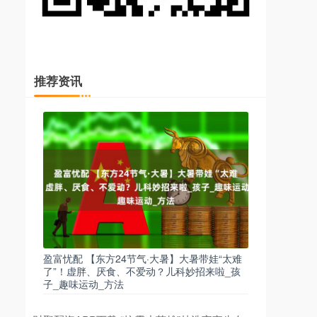
推荐资讯
盈富忧配 【东方24节气·大暑】大暑带娃“太难
了”！虚胖、厌食、不爱动？儿科妙招来啦_孩
子_趣味运动_方法