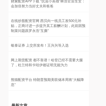
财聚配资APP下载 “抗震小英雄”林浩官宣生女：
会加倍努力当好丈夫和爸爸
在线炒股配资官网 西贝向一线员工发500元补
贴，正商讨进一步提升其工薪酬计划，此前因预
制菜问题跟罗永浩“互撕”
银泰证券 上交所发布！王兴兴等入选
网上期货配资 都不靠谱！哈登已经不需要大腿
了，杜兰特和卡哇伊都证明无能为力
熊猫配资平台 特朗普预期美联储本周将“大幅降
息”
最新文章