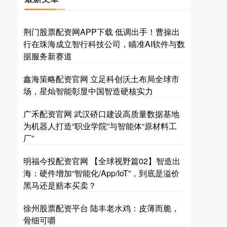
荆门股票配资网APP下载 低调出手！曹操出
行在珠海成立智行科技公司，瞄准AI软件与数
据服务新赛道
鑫海策略配资官网 立足科创沃土布局全球市
场，星灿智能彰显中国智造硬核实力
广禾配资官网 武汉硚口建设高质量数据基地
为机器人打造“职业学院”与智能体“原材料工
厂”
明福今投配资官网 【全球视野篇02】智造出
海：硬件增加“智能化/App/IoT”，到底是溢价
黑马还是赔本买卖？
徐州股票配资平台 陆丰老水鸡：皮薄而脆，
骨细可嚼