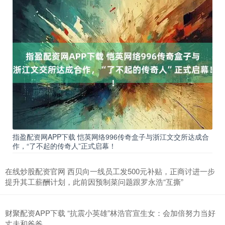
指盈配资网APP下载 恺英网络996传奇盒子与浙江文交所达成合
作，“了不起的传奇人”正式启幕！
在线炒股配资官网 西贝向一线员工发500元补贴，正商讨进一步
提升其工薪酬计划，此前因预制菜问题跟罗永浩“互撕”
财聚配资APP下载 “抗震小英雄”林浩官宣生女：会加倍努力当好
丈夫和爸爸