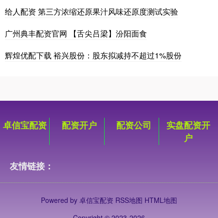
给人配资 第三方浓缩还原果汁风味还原度测试实验
广州典丰配资官网 【舌尖吕梁】汾阳面食
辉煌优配下载 裕兴股份：股东拟减持不超过1%股份
卓信宝配资
配资开户
配资公司
实盘配资开
户
友情链接：
Powered by
卓信宝配资
RSS地图
HTML地图
Copyright
© 2023-2026