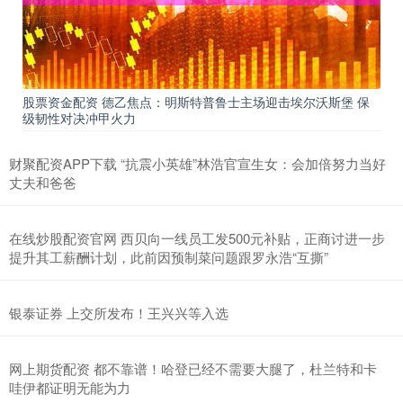
股票资金配资 德乙焦点：明斯特普鲁士主场迎击埃尔沃斯堡 保
级韧性对决冲甲火力
财聚配资APP下载 “抗震小英雄”林浩官宣生女：会加倍努力当好
丈夫和爸爸
在线炒股配资官网 西贝向一线员工发500元补贴，正商讨进一步
提升其工薪酬计划，此前因预制菜问题跟罗永浩“互撕”
银泰证券 上交所发布！王兴兴等入选
网上期货配资 都不靠谱！哈登已经不需要大腿了，杜兰特和卡
哇伊都证明无能为力