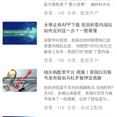
架方面取得了“重大进展”。 威特科夫在X
平台上的帖子中发布了关于巴黎-乌克兰
查看：
143
分类：
配资开户
会议的相关消息....
永華证券APP下载 美国和委内瑞拉
如何走到这一步？一图看懂
据新华社报道，美国总统特朗普称已抓
获委内瑞拉总统。 特朗普1月3日在社交
媒体上宣布，美国已经“抓获”了委内瑞拉
领导人尼古拉斯·马杜罗及其妻子，并将
查看：
150
分类：
配资开户
他们带离委内瑞....
钱生钱配资平台 视频丨美国白宫账
号发布疑似马杜罗被押送视频
您的浏览器不支持此视频格式 当地时间1
月3日，央视记者获悉，美国白宫官方账
号发布了一段视频，记录了疑似是马杜
罗被押送抵达美国缉毒署（DEA）办公
查看：
116
分类：
卓信宝配资
室的画面。视频显....