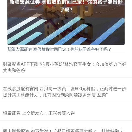
新疆宏源证券 寒假放假时间已定！你的孩子准备好了吗？
财聚配资APP下载 “抗震小英雄”林浩官宣生女：会加倍努力当好
丈夫和爸爸
在线炒股配资官网 西贝向一线员工发500元补贴，正商讨进一步
提升其工薪酬计划，此前因预制菜问题跟罗永浩“互撕”
银泰证券 上交所发布！王兴兴等入选
网上期货配资 都不靠谱！哈登已经不需要大腿了，杜兰特和卡