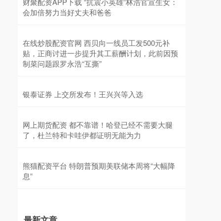
财聚配资APP下载 “抗震小英雄”林浩官宣生女：
会加倍努力当好丈夫和爸爸
在线炒股配资官网 西贝向一线员工发500元补
贴，正商讨进一步提升其工薪酬计划，此前因预
制菜问题跟罗永浩“互撕”
银泰证券 上交所发布！王兴兴等入选
网上期货配资 都不靠谱！哈登已经不需要大腿
了，杜兰特和卡哇伊都证明无能为力
熊猫配资平台 特朗普预期美联储本周将“大幅降
息”
最新文章