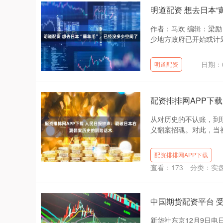
明道配资 想去日本“
作者：马欢 编辑：梁
少地方政府已开始或计划
日期：0
明道配资
配资排排网APP下
从对历史的不认账，到
义翻案招魂。对此，当初
配资排排网APP下载
查看：
173
分类：
实
中国期货配资平台 
新华社东京12月9日