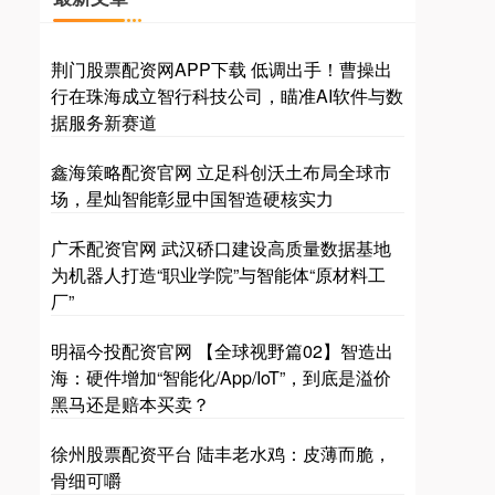
荆门股票配资网APP下载 低调出手！曹操出
行在珠海成立智行科技公司，瞄准AI软件与数
据服务新赛道
鑫海策略配资官网 立足科创沃土布局全球市
场，星灿智能彰显中国智造硬核实力
广禾配资官网 武汉硚口建设高质量数据基地
为机器人打造“职业学院”与智能体“原材料工
厂”
明福今投配资官网 【全球视野篇02】智造出
海：硬件增加“智能化/App/IoT”，到底是溢价
黑马还是赔本买卖？
徐州股票配资平台 陆丰老水鸡：皮薄而脆，
骨细可嚼