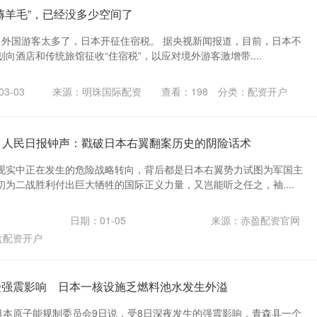
薅羊毛”，已经没多少空间了
励 外国游客太多了，日本开征住宿税。 据央视新闻报道，目前，日本不
向酒店和传统旅馆征收“住宿税”，以应对境外游客激增带....
3-03
来源：明珠国际配资
查看：
198
分类：
配资开户
载 人民日报钟声：戳破日本右翼翻案历史的阴险话术
现实中正在发生的危险战略转向，背后都是日本右翼势力试图为军国主
为二战胜利付出巨大牺牲的国际正义力量，又岂能听之任之，袖....
日期：01-05
来源：赤盈配资官网
盘配资开户
受强震影响 日本一核设施乏燃料池水发生外溢
电日本原子能规制委员会9日说，受8日深夜发生的强震影响，青森县一个