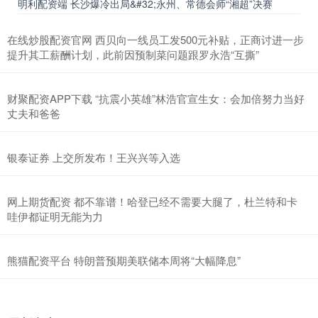
明利配资端 长沙爆冷出局&#32;永州、常德会师“湘超”决赛
在线炒股配资官网 西贝向一线员工发500元补贴，正商讨进一步
提升其工薪酬计划，此前因预制菜问题跟罗永浩“互撕”
财聚配资APP下载 “抗震小英雄”林浩官宣生女：会加倍努力当好
丈夫和爸爸
银泰证券 上交所发布！王兴兴等入选
网上期货配资 都不靠谱！哈登已经不需要大腿了，杜兰特和卡
哇伊都证明无能为力
熊猫配资平台 特朗普预期美联储本周将“大幅降息”