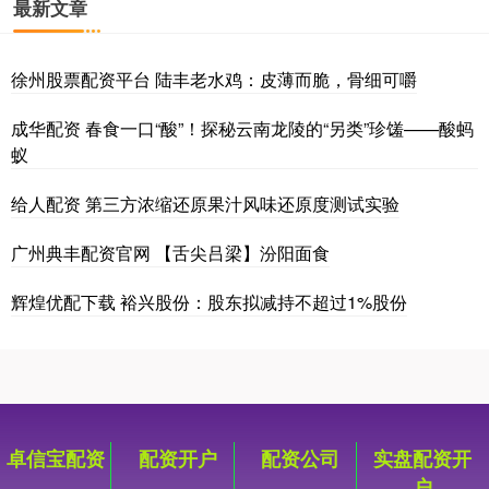
最新文章
徐州股票配资平台 陆丰老水鸡：皮薄而脆，骨细可嚼
成华配资 春食一口“酸”！探秘云南龙陵的“另类”珍馐——酸蚂
蚁
给人配资 第三方浓缩还原果汁风味还原度测试实验
广州典丰配资官网 【舌尖吕梁】汾阳面食
辉煌优配下载 裕兴股份：股东拟减持不超过1%股份
卓信宝配资
配资开户
配资公司
实盘配资开
户