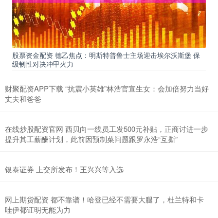
股票资金配资 德乙焦点：明斯特普鲁士主场迎击埃尔沃斯堡 保
级韧性对决冲甲火力
财聚配资APP下载 “抗震小英雄”林浩官宣生女：会加倍努力当好
丈夫和爸爸
在线炒股配资官网 西贝向一线员工发500元补贴，正商讨进一步
提升其工薪酬计划，此前因预制菜问题跟罗永浩“互撕”
银泰证券 上交所发布！王兴兴等入选
网上期货配资 都不靠谱！哈登已经不需要大腿了，杜兰特和卡
哇伊都证明无能为力