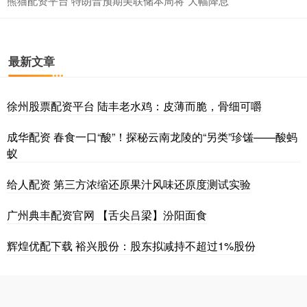
熊猫配资平台 特朗普预期美联储本周将“大幅降息”
最新文章
徐州股票配资平台 陆丰老水鸡：皮薄而脆，骨细可嚼
成华配资 春食一口“酸”！探秘云南龙陵的“另类”珍馐——酸蚂
蚁
给人配资 第三方浓缩还原果汁风味还原度测试实验
广州典丰配资官网 【舌尖吕梁】汾阳面食
辉煌优配下载 裕兴股份：股东拟减持不超过1%股份