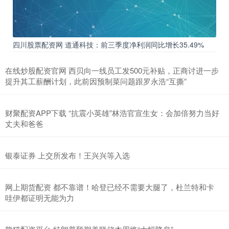
四川股票配资网 道通科技：前三季度净利润同比增长35.49%
在线炒股配资官网 西贝向一线员工发500元补贴，正商讨进一步
提升其工薪酬计划，此前因预制菜问题跟罗永浩“互撕”
财聚配资APP下载 “抗震小英雄”林浩官宣生女：会加倍努力当好
丈夫和爸爸
银泰证券 上交所发布！王兴兴等入选
网上期货配资 都不靠谱！哈登已经不需要大腿了，杜兰特和卡
哇伊都证明无能为力