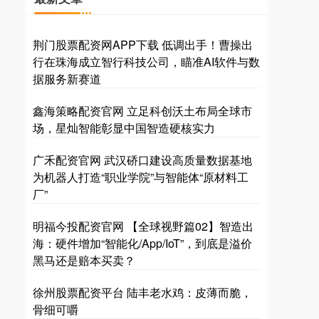
荆门股票配资网APP下载 低调出手！曹操出
行在珠海成立智行科技公司，瞄准AI软件与数
据服务新赛道
鑫海策略配资官网 立足科创沃土布局全球市
场，星灿智能彰显中国智造硬核实力
广禾配资官网 武汉硚口建设高质量数据基地
为机器人打造“职业学院”与智能体“原材料工
厂”
明福今投配资官网 【全球视野篇02】智造出
海：硬件增加“智能化/App/IoT”，到底是溢价
黑马还是赔本买卖？
徐州股票配资平台 陆丰老水鸡：皮薄而脆，
骨细可嚼