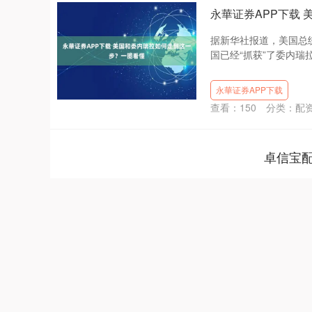
永華证券APP下载
据新华社报道，美国总
国已经“抓获”了委内瑞
永華证券APP下载
查看：
150
分类：
配
卓信宝