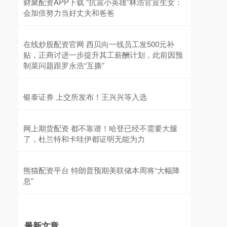
财聚配资APP下载 “抗震小英雄”林浩官宣生女：
会加倍努力当好丈夫和爸爸
在线炒股配资官网 西贝向一线员工发500元补
贴，正商讨进一步提升其工薪酬计划，此前因预
制菜问题跟罗永浩“互撕”
银泰证券 上交所发布！王兴兴等入选
网上期货配资 都不靠谱！哈登已经不需要大腿
了，杜兰特和卡哇伊都证明无能为力
熊猫配资平台 特朗普预期美联储本周将“大幅降
息”
最新文章